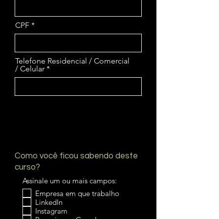
d
CPF
Telefone Residencial / Comercial
/ Celular
Como você ficou sabendo deste
curso?
Assinale um ou mais campos:
Empresa em que trabalho
LinkedIn
Instagram