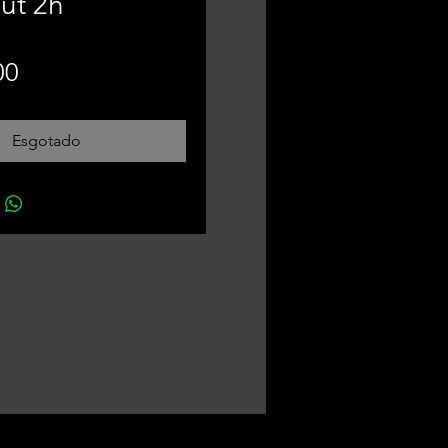
ut 2h
Preço
00
Esgotado