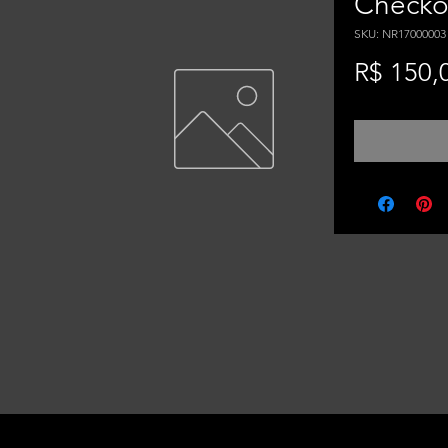
Checko
SKU: NR17000003
R$ 150,