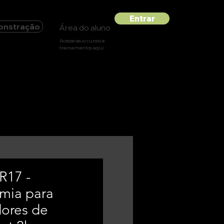
Entrar
onstração
Área do aluno
Acesse seus cursos e
treinamentos aqui
R17 -
mia para
ores de