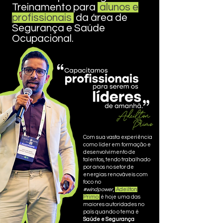
Treinamento para
alunos e
profissionais
da área de
Segurança e Saúde
Ocupacional.
Com sua vasta experiência
como líder em formação e
desenvolvimento de
talentos, tendo trabalhado
por anos no setor de
energias renováveis com
foco no
#windpower
,
Adeilton
Primo
é hoje uma das
maiores autoridades no
país quando o tema é
Saúde e Segurança