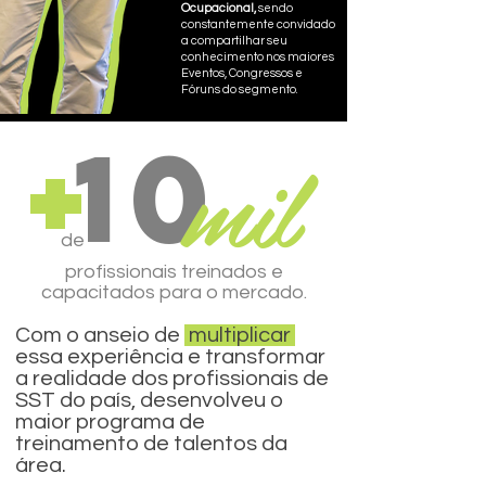
Ocupacional,
sendo
constantemente convidado
a compartilhar seu
conhecimento nos maiores
Eventos, Congressos e
Fóruns do segmento.
10
+
mil
de
profissionais treinados e
capacitados para o mercado.
Com o anseio de
multiplicar
essa experiência e transformar
a realidade dos profissionais de
SST do país, desenvolveu o
maior programa de
treinamento de talentos da
área.